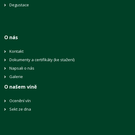
Degustace
O nás
Kontakt
Dokumenty a certifikáty (ke stažení)
Napsali o nás
Galerie
O našem víně
Ocenění vín
Sekt ze dna