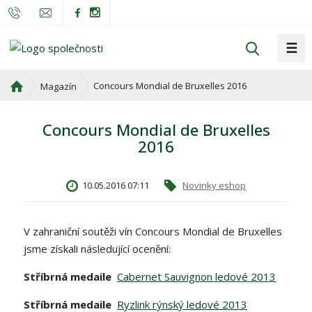
☰
V
y
h
Ú
Concours Mondial de Bruxelles 2016
Magazín
l
v
o
e
Concours Mondial de Bruxelles
d
d
2016
n
a
í
t
s
10.05.2016 07:11
Novinky eshop
t
r
a
V zahraniční soutěži vín Concours Mondial de Bruxelles
n
jsme získali následující ocenění:
a
Stříbrná medaile
Cabernet Sauvignon ledové 2013
Stříbrná medaile
Ryzlink rýnský ledové 2013