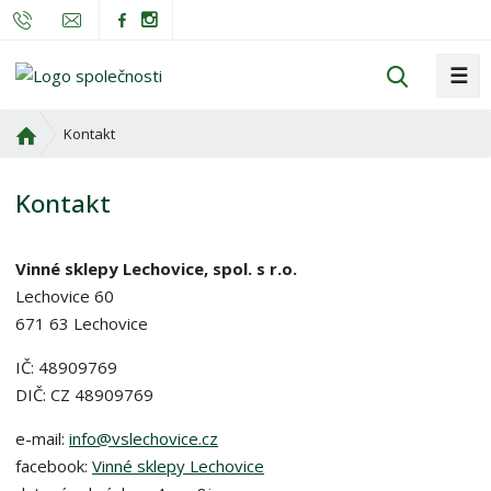
☰
V
y
h
Ú
Kontakt
l
v
o
e
Kontakt
d
d
n
a
í
t
Vinné sklepy Lechovice, spol. s r.o.
s
Lechovice 60
t
671 63 Lechovice
r
a
IČ: 48909769
n
DIČ: CZ 48909769
a
e-mail:
info@vslechovice.cz
facebook:
Vinné sklepy Lechovice