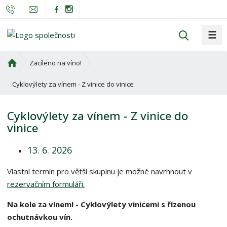
☰
V
y
h
Ú
Zacíleno na víno!
l
v
o
Cyklovýlety za vínem - Z vinice do vinice
e
d
d
n
a
Cyklovýlety za vínem - Z vinice do
í
t
vinice
s
t
13. 6. 2026
r
a
Vlastní termín pro větší skupinu je možné navrhnout v
n
rezervačním formuláři.
a
Na kole za vínem! - Cyklovýlety vinicemi s řízenou
ochutnávkou vín.