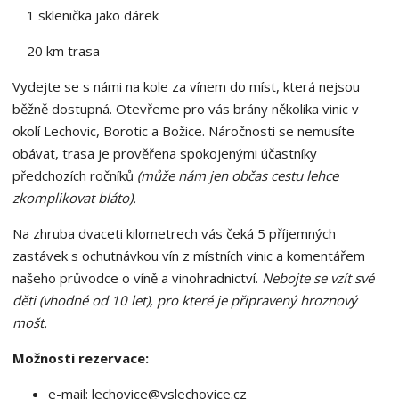
1 sklenička jako dárek
20 km trasa
Vydejte se s námi na kole za vínem do míst, která nejsou
běžně dostupná. Otevřeme pro vás brány několika vinic v
okolí Lechovic, Borotic a Božice. Náročnosti se nemusíte
obávat, trasa je prověřena spokojenými účastníky
předchozích ročníků
(může nám jen občas cestu lehce
zkomplikovat bláto).
Na zhruba dvaceti kilometrech vás čeká 5 příjemných
zastávek s ochutnávkou vín z místních vinic a komentářem
našeho průvodce o víně a vinohradnictví.
Nebojte se vzít své
děti (vhodné od 10 let), pro které je připravený hroznový
mošt.
Možnosti rezervace:
e-mail: lechovice@vslechovice.cz