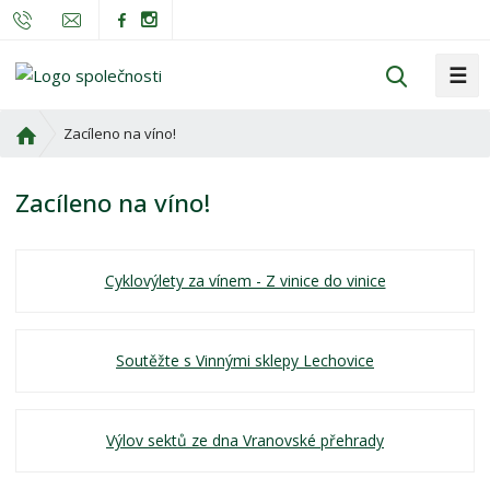
☰
V
y
h
Ú
Zacíleno na víno!
l
v
o
e
Zacíleno na víno!
d
d
n
a
í
t
s
Cyklovýlety za vínem - Z vinice do vinice
t
r
a
Soutěžte s Vinnými sklepy Lechovice
n
a
Výlov sektů ze dna Vranovské přehrady