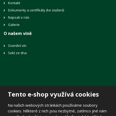
Kontakt
Dokumenty a certifikáty (ke stažení)
Napsali o nás
Galerie
O našem víně
Ocenění vín
Sekt ze dna
Tento e-shop využívá cookies
© 2026, Vinné sklepy Lechovice, spol. s r.o.
Na našich webových stránkách používáme soubory
Prohlášení o přístupnosti
|
Mapa stránek
|
Zásady zpracování
cookies. Některé z nich jsou nezbytné, zatímco jiné nám
osobních údajů
|
Politika cookies