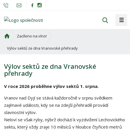
☰
V
y
h
Ú
Zacíleno na víno!
l
v
o
Výlov sektů ze dna Vranovské přehrady
e
d
d
n
a
Výlov sektů ze dna Vranovské
í
t
přehrady
s
t
V roce 2026 proběhne výlov sektů 1. srpna.
r
a
Vranov nad Dyjí se stává každoročně v srpnu svědkem
n
zajímavé události, kdy se na zdejší přehradě provádí
a
slavnostní výlov.
Neloví se však ryby, nýbrž dochází k vyzdvižení Lechovického
sektu, který vždy zraje 10 měsíců v hloubce čtyřiceti metrů