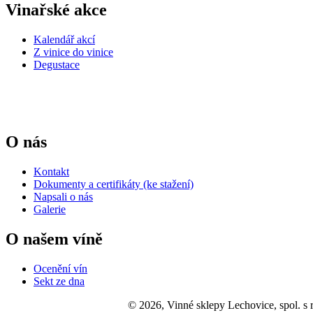
Vinařské akce
Kalendář akcí
Z vinice do vinice
Degustace
O nás
Kontakt
Dokumenty a certifikáty (ke stažení)
Napsali o nás
Galerie
O našem víně
Ocenění vín
Sekt ze dna
© 2026, Vinné sklepy Lechovice, spol. s r