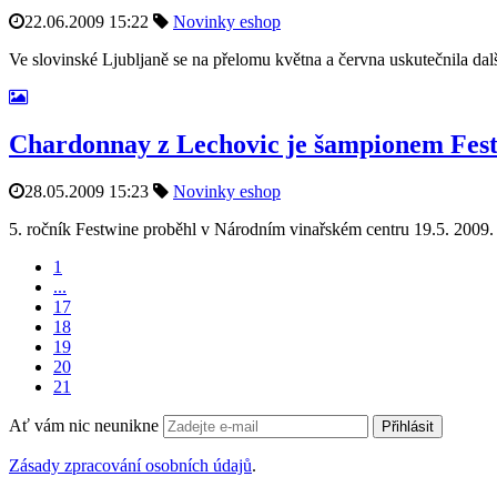
22.06.2009 15:22
Novinky eshop
Ve slovinské Ljubljaně se na přelomu května a června uskutečnila dal
Chardonnay z Lechovic je šampionem Fes
28.05.2009 15:23
Novinky eshop
5. ročník Festwine proběhl v Národním vinařském centru 19.5. 2009.
1
...
17
18
19
20
21
Ať vám nic neunikne
Přihlásit
Zásady zpracování osobních údajů
.