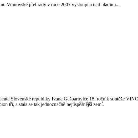
inu Vranovské přehrady v roce 2007 vystoupila nad hladinu...
zidenta Slovenské republiky Ivana Gašparoviče 18. ročník soutěže VI
on tři, a stala se tak jednoznačně nejúspěšnější zemí.