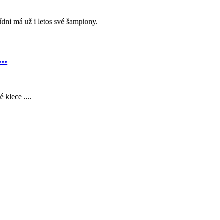
ni má už i letos své šampiony.
..
 klece ....