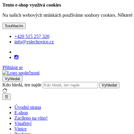
Tento e-shop využívá cookies
Na našich webových stránkách používáme soubory cookies. Některé z n
Souhlasím
+420 515 257 320
info@vslechovice.cz
Přihlásit se
Vyhledat
Kdo hledá, ten najde
Vyhledat
☰
Úvodní strana
E-shop
Zacíleno na víno!
Vinařství
Vinice