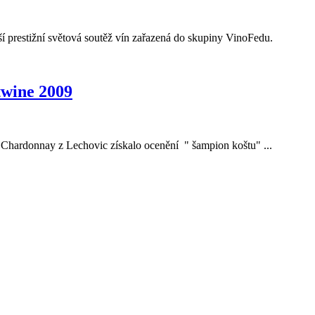
ší prestižní světová soutěž vín zařazená do skupiny VinoFedu.
twine 2009
 Chardonnay z Lechovic získalo ocenění " šampion koštu" ...