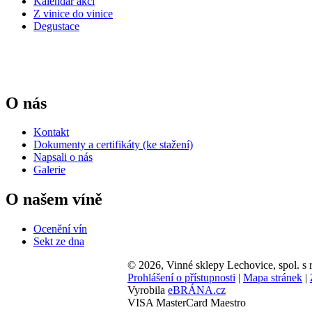
Kalendář akcí
Z vinice do vinice
Degustace
O nás
Kontakt
Dokumenty a certifikáty (ke stažení)
Napsali o nás
Galerie
O našem víně
Ocenění vín
Sekt ze dna
© 2026, Vinné sklepy Lechovice, spol. s r
Prohlášení o přístupnosti
|
Mapa stránek
|
Vyrobila
eBRÁNA.cz
VISA
MasterCard
Maestro