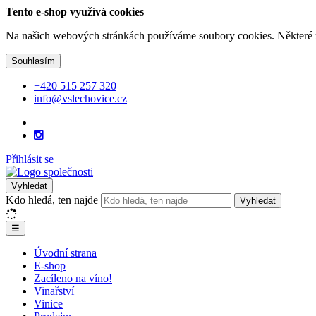
Tento e-shop využívá cookies
Na našich webových stránkách používáme soubory cookies. Některé z n
Souhlasím
+420 515 257 320
info@vslechovice.cz
Přihlásit se
Vyhledat
Kdo hledá, ten najde
Vyhledat
☰
Úvodní strana
E-shop
Zacíleno na víno!
Vinařství
Vinice