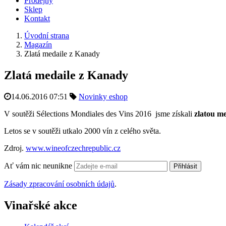
Prodejny
Sklep
Kontakt
Úvodní strana
Magazín
Zlatá medaile z Kanady
Zlatá medaile z Kanady
14.06.2016 07:51
Novinky eshop
V soutěži Sélections Mondiales des Vins 2016 jsme získali
zlatou me
Letos se v soutěži utkalo 2000 vín z celého světa.
Zdroj.
www.wineofczechrepublic.cz
Ať vám nic neunikne
Přihlásit
Zásady zpracování osobních údajů
.
Vinařské akce