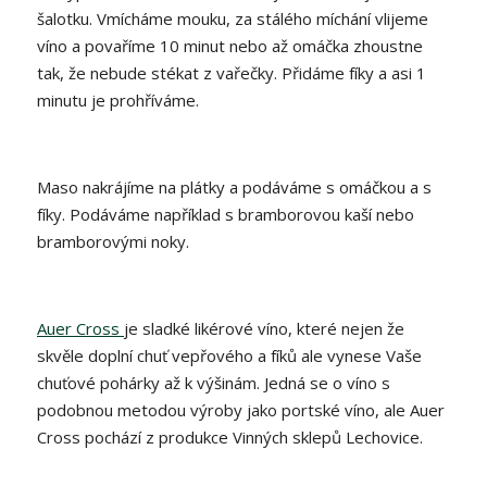
šalotku. Vmícháme mouku, za stálého míchání vlijeme
víno a povaříme 10 minut nebo až omáčka zhoustne
tak, že nebude stékat z vařečky. Přidáme fíky a asi 1
minutu je prohříváme.
Maso nakrájíme na plátky a podáváme s omáčkou a s
fíky. Podáváme například s bramborovou kaší nebo
bramborovými noky.
Auer Cross
je sladké likérové víno, které nejen že
skvěle doplní chuť vepřového a fíků ale vynese Vaše
chuťové pohárky až k výšinám. Jedná se o víno s
podobnou metodou výroby jako portské víno, ale Auer
Cross pochází z produkce Vinných sklepů Lechovice.