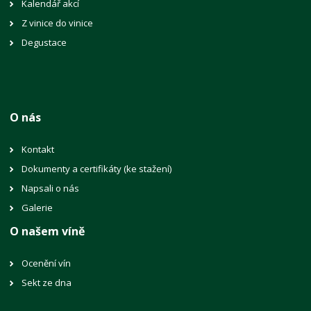
Kalendář akcí
Z vinice do vinice
Degustace
O nás
Kontakt
Dokumenty a certifikáty (ke stažení)
Napsali o nás
Galerie
O našem víně
Ocenění vín
Sekt ze dna