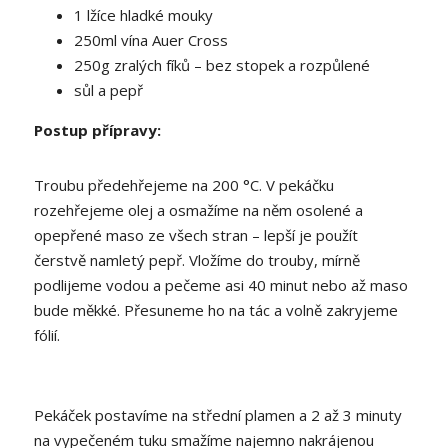
1 lžíce hladké mouky
250ml vína Auer Cross
250g zralých fíků – bez stopek a rozpůlené
sůl a pepř
Postup přípravy:
Troubu předehřejeme na 200 °C. V pekáčku
rozehřejeme olej a osmažíme na něm osolené a
opepřené maso ze všech stran – lepší je použít
čerstvě namletý pepř. Vložíme do trouby, mírně
podlijeme vodou a pečeme asi 40 minut nebo až maso
bude měkké. Přesuneme ho na tác a volně zakryjeme
fólií.
Pekáček postavíme na střední plamen a 2 až 3 minuty
na vypečeném tuku smažíme najemno nakrájenou