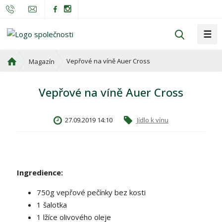
☰
V
y
h
Ú
Vepřové na víně Auer Cross
Magazín
l
v
o
e
Vepřové na víně Auer Cross
d
d
n
a
í
t
27.09.2019 14:10
Jídlo k vínu
s
t
r
a
n
Ingredience:
a
750g vepřové pečínky bez kosti
1 šalotka
1 lžíce olivového oleje