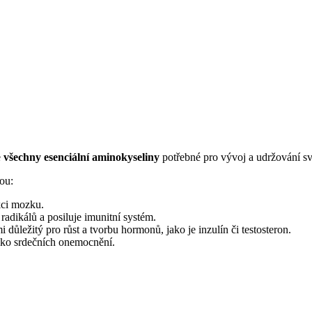
e
všechny esenciální aminokyseliny
potřebné pro vývoj a udržování s
ou:
kci mozku.
adikálů a posiluje imunitní systém.
důležitý pro růst a tvorbu hormonů, jako je inzulín či testosteron.
ziko srdečních onemocnění.