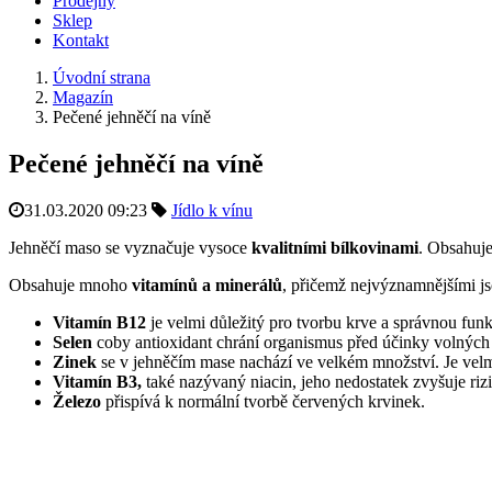
Prodejny
Sklep
Kontakt
Úvodní strana
Magazín
Pečené jehněčí na víně
Pečené jehněčí na víně
31.03.2020 09:23
Jídlo k vínu
Jehněčí maso se vyznačuje vysoce
kvalitními bílkovinami
. Obsahuj
Obsahuje mnoho
vitamínů a minerálů
, přičemž nejvýznamnějšími js
Vitamín B12
je velmi důležitý pro tvorbu krve a správnou fun
Selen
coby antioxidant chrání organismus před účinky volných r
Zinek
se v jehněčím mase nachází ve velkém množství. Je velmi 
Vitamín B3,
také nazývaný niacin, jeho nedostatek zvyšuje ri
Železo
přispívá k normální tvorbě červených krvinek.