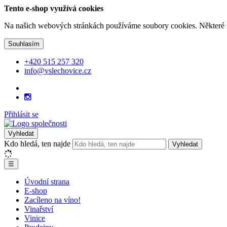
Tento e-shop využívá cookies
Na našich webových stránkách používáme soubory cookies. Některé z n
Souhlasím
+420 515 257 320
info@vslechovice.cz
Přihlásit se
Vyhledat
Kdo hledá, ten najde
Vyhledat
☰
Úvodní strana
E-shop
Zacíleno na víno!
Vinařství
Vinice