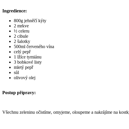
Ingredience:
800g jehněčí kýty
2 mrkve
½ celeru
2 cibule
2 šalotky
500ml červeného vína
celý pepř
1 lžíce tymiánu
3 bobkové listy
mletý pepř
sůl
olivový olej
Postup přípravy:
Všechnu zeleninu očistíme, omyjeme, oloupeme a nakrájíme na kostk