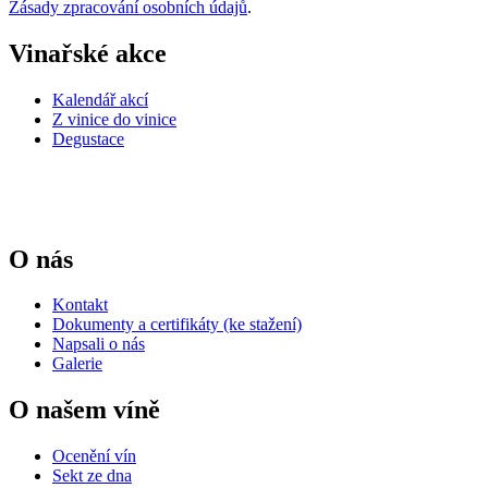
Zásady zpracování osobních údajů
.
Vinařské akce
Kalendář akcí
Z vinice do vinice
Degustace
O nás
Kontakt
Dokumenty a certifikáty (ke stažení)
Napsali o nás
Galerie
O našem víně
Ocenění vín
Sekt ze dna