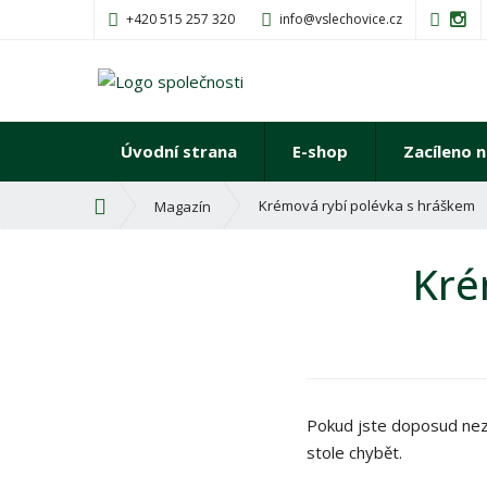
+420 515 257 320
info@vslechovice.cz
Úvodní strana
E-shop
Zacíleno n
Ú
Krémová rybí polévka s hráškem
Magazín
v
o
Kré
d
n
í
s
t
r
a
Pokud jste doposud nez
n
stole chybět.
a