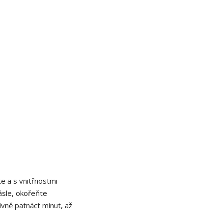
e a s vnitřnostmi
ásle, okořeňte
vně patnáct minut, až