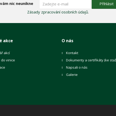
 vám nic neunikne
Přihlásit
Zásady zpracování osobních údajů
.
é akce
O nás
ř akcí
Kontakt
e do vinice
Dokumenty a certifikáty (ke staž
ace
Napsali o nás
Galerie