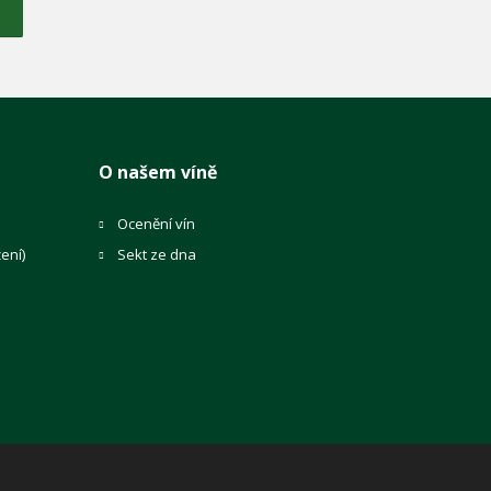
O našem víně
Ocenění vín
ení)
Sekt ze dna