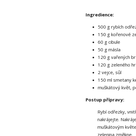
Ingredience:
500 g rybích odřez
150 g kořenové ze
60 g cibule
50 g másla
120 g vařených b
120 g zeleného hr
2 vejce, sůl
150 ml smetany ke
muškátový květ, p
Postup přípravy:
Rybí odřezky, vnit
nakrájejte. Nakrá
muškátovým květem 
zelenina změkne.