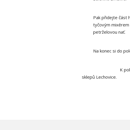
Pak přidejte část 
tyčovým mixérem p
petrželovou nať.
Na konec si do pol
K po
sklepů Lechovice.