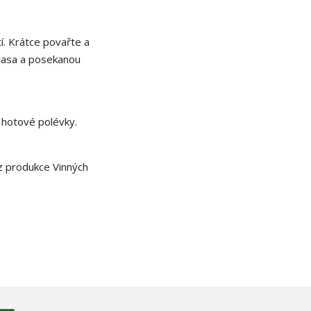
í. Krátce povařte a
masa a posekanou
o hotové polévky.
 produkce Vinných