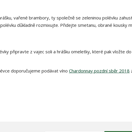
hrášku, vařené brambory, ty společně se zeleninou polévku zahust
olévku důkladně rozmixujte. Přidejte smetanu, obrané kousky 
évky připravte z vajec soli a hrášku omeletky, které pak vložte d
lévce doporučujeme podávat víno
Chardonnay pozdní sběr 2018
z