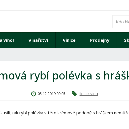
a víno!
Vinařství
Vinice
Prodejny
Sk
mová rybí polévka s hrá
05.12.2019 09:05
Jídlo k vínu
kusili, tak rybí polévka v této krémové podobě s hráškem nemů