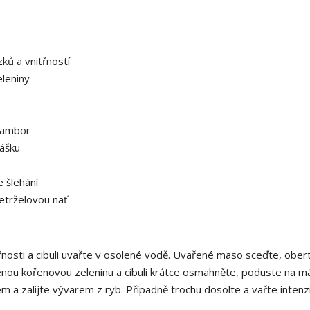
ků a vnitřností
leniny
rambor
ášku
 šlehání
etrželovou nať
řnosti a cibuli uvařte v osolené vodě. Uvařené maso sceďte, obert
jenou kořenovou zeleninu a cibuli krátce osmahněte, poduste na m
a zalijte vývarem z ryb. Případně trochu dosolte a vařte intenzi