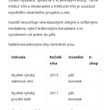
České republice. Společně s Královskými košty, Turné
KRÁLE VÍN a Vinobraními s KRÁLEM VÍN je součástí
největšího vinařského projektu u nás.
Soutěž neoceňuje vína klasickými zlatými a stříbrnými
medailemi, nýbrž královskými korunkami a to
systémem od jedné do pěti.
Našimi korunkovými víny tentokrát jsou:
Odruda
Ročník
Ocenění
E-
vína
shop
Ryzlink rýnský
2015
pět
slámové víno
korunek
Ryzlink rýnský
2017
pět
pozdní sběr
korunek