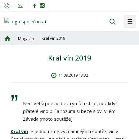
☰
V
y
h
Ú
Král vín 2019
Magazín
l
v
o
e
Král vín 2019
d
d
n
a
í
t
11.09.2019 13:32
s
t
r
a
Není větší poezie bez rýmů a strof, než když
n
přátelé víno pijí a rozumí si beze slov. Vilém
a
Závada (moto soutěže)
Král vín
je jednou z nejvýznamnějších soutěží vín v