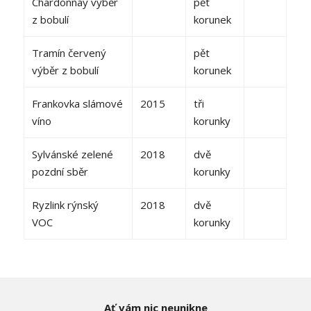
Chardonnay výběr
pět
z bobulí
korunek
Tramín červený
pět
výběr z bobulí
korunek
Frankovka slámové
2015
tři
víno
korunky
Sylvánské zelené
2018
dvě
pozdní sběr
korunky
Ryzlink rýnský
2018
dvě
VOC
korunky
Ať vám nic neunikne