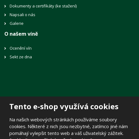
Dokumenty a certifikáty (ke stažení)
Napsali o nás
Galerie
O našem víně
Ocenění vín
Sekt ze dna
Tento e-shop využívá cookies
© 2026, Vinné sklepy Lechovice, spol. s r.o.
Na našich webových stránkách používáme soubory
Prohlášení o přístupnosti
|
Mapa stránek
|
Zásady zpracování
cookies. Některé z nich jsou nezbytné, zatímco jiné nám
osobních údajů
|
Politika cookies
pomáhají vylepšit tento web a váš uživatelský zážitek.
E