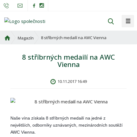
☰
V
y
h
Ú
8 stříbrných medailí na AWC Vienna
Magazín
l
v
o
e
8 stříbrných medailí na AWC
d
d
Vienna
n
a
í
t
s
10.11.2017 16:49
t
r
a
n
a
Naše vína získala 8 stříbrných medailí na jedné z
největších, odborníky uznávaných, mezinárodních soutěží
AWC Vienna.