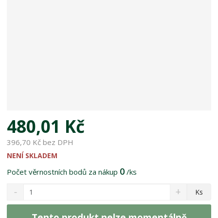
480,01 Kč
396,70 Kč bez DPH
NENÍ SKLADEM
0
Počet věrnostních bodů za nákup
/ks
S
N
Z
Ks
n
a
m
í
v
ě
ž
ý
Tento produkt nelze momentálně