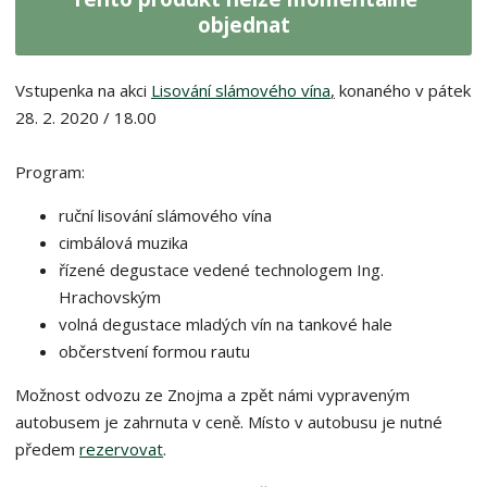
n
i
š
objednat
i
t
i
t
m
t
p
n
m
Vstupenka na akci
Lisování slámového vína
,
konaného v pátek
o
o
n
28. 2. 2020 / 18.00
ž
o
č
s
ž
e
t
s
Program:
t
v
t
í
v
ruční lisování slámového vína
í
cimbálová muzika
řízené degustace vedené technologem Ing.
Hrachovským
volná degustace mladých vín na tankové hale
občerstvení formou rautu
Možnost odvozu ze Znojma a zpět námi vypraveným
autobusem je zahrnuta v ceně. Místo v autobusu je nutné
předem
rezervovat
.