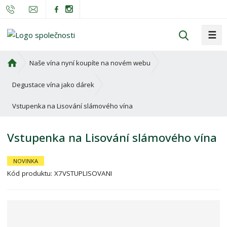
☰
V
y
h
Ú
Naše vína nyní koupíte na novém webu
l
v
o
e
Degustace vína jako dárek
d
d
Vstupenka na Lisování slámového vína
n
a
í
t
s
Vstupenka na Lisování slámového vína
t
r
NOVINKA
a
n
Kód produktu:
X7VSTUPLISOVANI
a