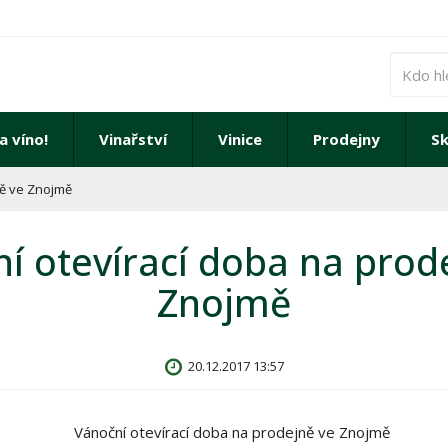
a víno!
Vinařství
Vinice
Prodejny
Sk
ně ve Znojmě
í otevírací doba na prod
Znojmě
20.12.2017 13:57