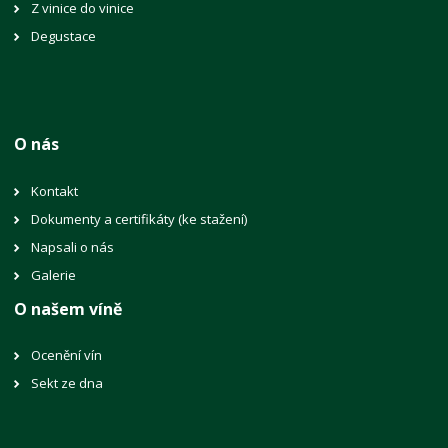
Z vinice do vinice
Degustace
O nás
Kontakt
Dokumenty a certifikáty (ke stažení)
Napsali o nás
Galerie
O našem víně
Ocenění vín
Sekt ze dna