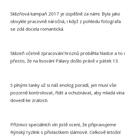
Sklizňová kampaň 2017 je úspěšně za námi. Byla jako
obvykle pracovně náročná, i když z pohledu fotografa
se zdá docela romantická.
Sklizeň včetně zpracování
hro
znů proběhla hladce a to i
přesto, že na lisování Pálavy došlo právě v pátek 13.
S plnými tanky už si náš enolog poradí, jen musí vše
pozorně kontrolovat, řídit a ochutnávat, aby mladá vína
dovedl ke zralosti.
Příznivci speciálních vín jistě ocení, že připravujeme
Rýnský ryzlink s přívlastkem slámové. Celkově letošní