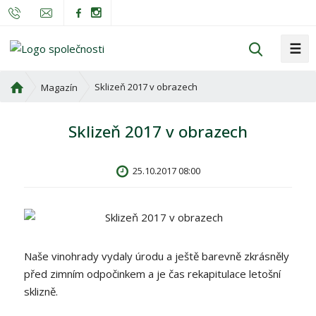
☰
V
y
h
Ú
Sklizeň 2017 v obrazech
Magazín
l
v
o
e
Sklizeň 2017 v obrazech
d
d
n
a
í
t
25.10.2017 08:00
s
t
r
a
n
Naše vinohrady vydaly úrodu a ještě barevně zkrásněly
a
před zimním odpočinkem a je čas rekapitulace letošní
sklizně.