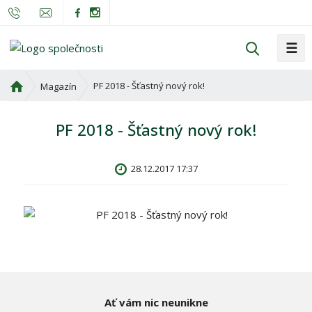
☰
V
y
h
Ú
PF 2018 - Šťastný nový rok!
Magazín
l
v
o
e
PF 2018 - Šťastný nový rok!
d
d
n
a
í
t
28.12.2017 17:37
s
t
r
a
n
a
Ať vám nic neunikne