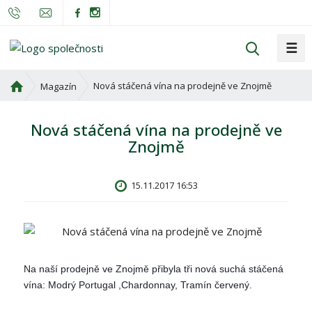
☰
V
y
h
Ú
Nová stáčená vína na prodejně ve Znojmě
Magazín
l
v
o
e
Nová stáčená vína na prodejně ve
d
d
Znojmě
n
a
í
t
s
15.11.2017 16:53
t
r
a
n
a
Na naší prodejně ve Znojmě přibyla tři nová suchá stáčená
vína:
Modrý Portugal ,Chardonnay, Tramín červený.