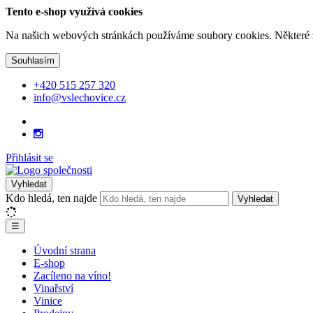
Tento e-shop využívá cookies
Na našich webových stránkách používáme soubory cookies. Některé z n
Souhlasím
+420 515 257 320
info@vslechovice.cz
Přihlásit se
Vyhledat
Kdo hledá, ten najde
Vyhledat
☰
Úvodní strana
E-shop
Zacíleno na víno!
Vinařství
Vinice