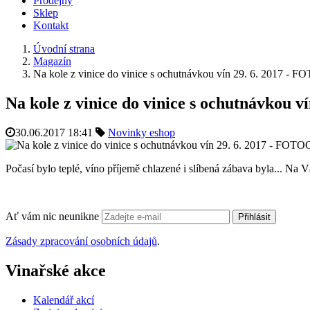
Prodejny
Sklep
Kontakt
Úvodní strana
Magazín
Na kole z vinice do vinice s ochutnávkou vín 29. 6. 2017 
Na kole z vinice do vinice s ochutnávkou
30.06.2017 18:41
Novinky eshop
Počasí bylo teplé, víno příjemě chlazené i slíbená zábava byla... Na Vás
Ať vám nic neunikne
Přihlásit
Zásady zpracování osobních údajů
.
Vinařské akce
Kalendář akcí