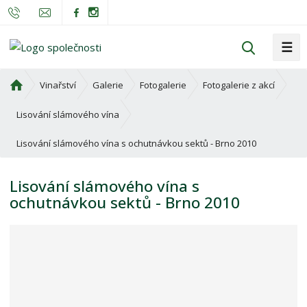
☰
V
y
h
Ú
Vinařství
Galerie
Fotogalerie
Fotogalerie z akcí
l
v
o
e
Lisování slámového vína
d
d
Lisování slámového vína s ochutnávkou sektů - Brno 2010
n
a
í
t
s
Lisování slámového vína s
t
ochutnávkou sektů - Brno 2010
r
a
n
a