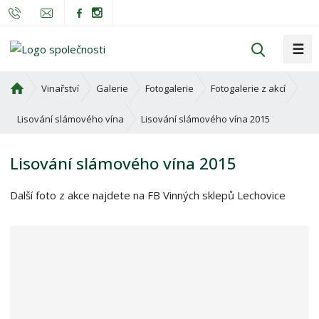
☰
V
y
h
Ú
Vinařství
Galerie
Fotogalerie
Fotogalerie z akcí
l
v
o
e
Lisování slámového vína 2015
Lisování slámového vína
d
d
n
a
Lisování slámového vína 2015
í
t
s
Další foto z akce najdete na FB Vinných sklepů Lechovice
t
r
a
n
a