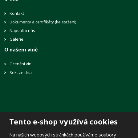
Kontakt
Dokumenty a certifikáty (ke stažení)
Napsali o nás
Galerie
O našem víně
Ocenění vín
Sekt ze dna
Tento e-shop využívá cookies
© 2026, Vinné sklepy Lechovice, spol. s r.o.
Na našich webových stránkách používáme soubory
Prohlášení o přístupnosti
|
Mapa stránek
|
Zásady zpracování