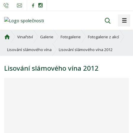
☰
V
y
h
Ú
Vinařství
Galerie
Fotogalerie
Fotogalerie z akcí
l
v
o
e
Lisování slámového vína 2012
Lisování slámového vína
d
d
n
a
Lisování slámového vína 2012
í
t
s
t
r
a
n
a