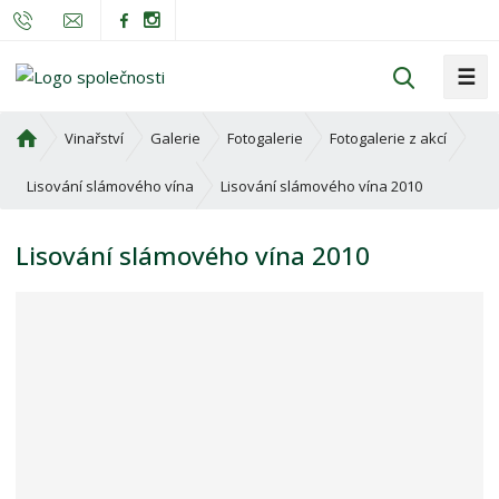
☰
V
y
h
Ú
Vinařství
Galerie
Fotogalerie
Fotogalerie z akcí
l
v
o
e
Lisování slámového vína 2010
Lisování slámového vína
d
d
n
a
Lisování slámového vína 2010
í
t
s
t
r
a
n
a