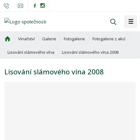
☰
V
y
h
Ú
Vinařství
Galerie
Fotogalerie
Fotogalerie z akcí
l
v
o
e
Lisování slámového vína 2008
Lisování slámového vína
d
d
n
a
Lisování slámového vína 2008
í
t
s
t
r
a
n
a