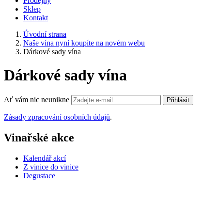
Prodejny
Sklep
Kontakt
Úvodní strana
Naše vína nyní koupíte na novém webu
Dárkové sady vína
Dárkové sady vína
Ať vám nic neunikne
Přihlásit
Zásady zpracování osobních údajů
.
Vinařské akce
Kalendář akcí
Z vinice do vinice
Degustace