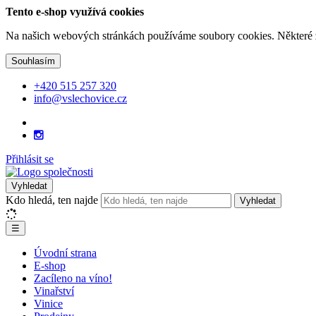
Tento e-shop využívá cookies
Na našich webových stránkách používáme soubory cookies. Některé z n
Souhlasím
+420 515 257 320
info@vslechovice.cz
Přihlásit se
Vyhledat
Kdo hledá, ten najde
Vyhledat
☰
Úvodní strana
E-shop
Zacíleno na víno!
Vinařství
Vinice