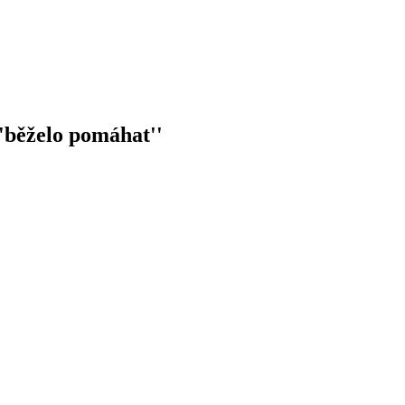
''běželo pomáhat''