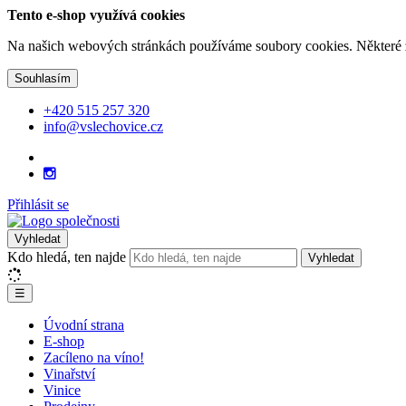
Tento e-shop využívá cookies
Na našich webových stránkách používáme soubory cookies. Některé z n
Souhlasím
+420 515 257 320
info@vslechovice.cz
Přihlásit se
Vyhledat
Kdo hledá, ten najde
Vyhledat
☰
Úvodní strana
E-shop
Zacíleno na víno!
Vinařství
Vinice