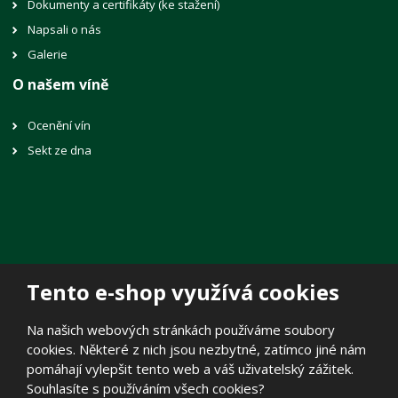
Dokumenty a certifikáty (ke stažení)
Napsali o nás
Galerie
O našem víně
Ocenění vín
Sekt ze dna
Tento e-shop využívá cookies
© 2026, Vinné sklepy Lechovice, spol. s r.o.
Na našich webových stránkách používáme soubory
Prohlášení o přístupnosti
|
Mapa stránek
|
Zásady zpracování
cookies. Některé z nich jsou nezbytné, zatímco jiné nám
osobních údajů
|
Politika cookies
pomáhají vylepšit tento web a váš uživatelský zážitek.
E
Souhlasíte s používáním všech cookies?
B
VYROBILA
R