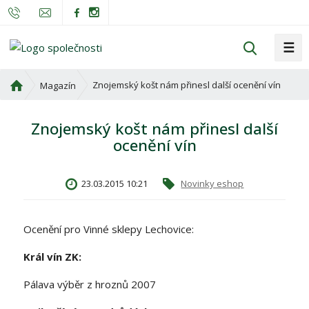
☰
V
y
h
Ú
Znojemský košt nám přinesl další ocenění vín
Magazín
l
v
o
e
Znojemský košt nám přinesl další
d
d
ocenění vín
n
a
í
t
s
23.03.2015 10:21
Novinky eshop
t
r
a
Ocenění pro Vinné sklepy Lechovice:
n
a
Král vín ZK:
Pálava výběr z hroznů 2007