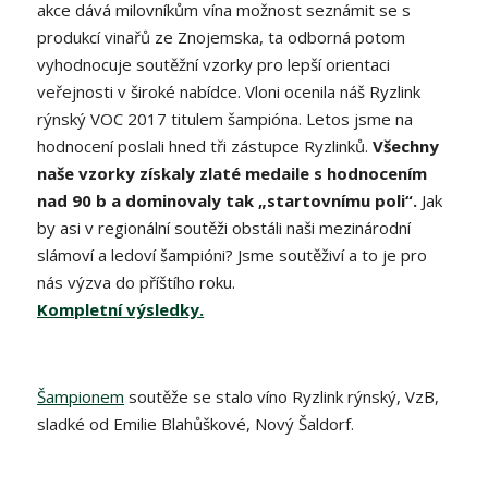
akce dává milovníkům vína možnost seznámit se s
produkcí vinařů ze Znojemska, ta odborná potom
vyhodnocuje soutěžní vzorky pro lepší orientaci
veřejnosti v široké nabídce. Vloni ocenila náš Ryzlink
rýnský VOC 2017 titulem šampióna. Letos jsme na
hodnocení poslali hned tři zástupce Ryzlinků.
Všechny
naše vzorky získaly zlaté medaile s hodnocením
nad 90 b a dominovaly tak „startovnímu poli“.
Jak
by asi v regionální soutěži obstáli naši mezinárodní
slámoví a ledoví šampióni? Jsme soutěživí a to je pro
nás výzva do příštího roku.
Kompletní výsledky.
Šampionem
soutěže se stalo víno Ryzlink rýnský, VzB,
sladké od Emilie Blahůškové, Nový Šaldorf.