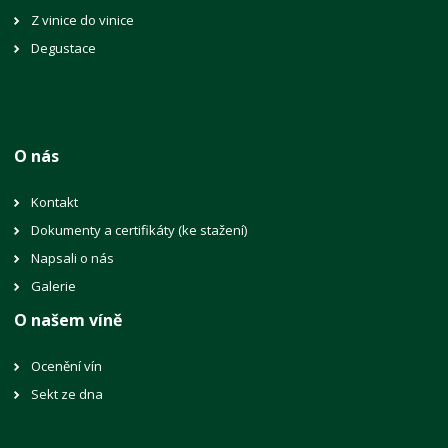
Z vinice do vinice
Degustace
O nás
Kontakt
Dokumenty a certifikáty (ke stažení)
Napsali o nás
Galerie
O našem víně
Ocenění vín
Sekt ze dna