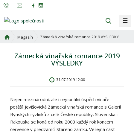
☰
V
y
h
Ú
Zámecká vinařská romance 2019 VÝSLEDKY
Magazín
l
v
o
e
Zámecká vinařská romance 2019
d
d
VÝSLEDKY
n
a
í
t
s
31.07.2019 12:00
t
r
a
Nejen mezinárodní, ale i regionální úspěch vinaře
n
potěší. Jevišovická Zámecká vinařská romance s Galerií
a
Rýnských ryzlinků z celé České republiky, Slovenska i
Rakouska se koná od roku 2003 každý rok koncem
července v předzámčí Starého zámku. Veřejná část