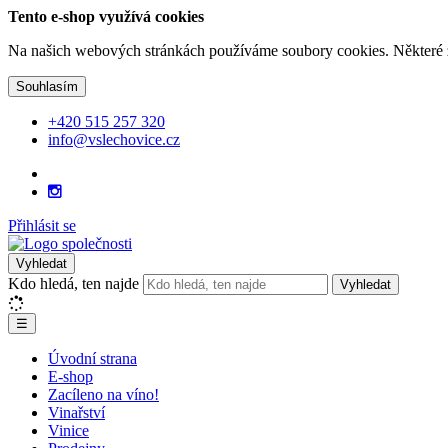
Tento e-shop využívá cookies
Na našich webových stránkách používáme soubory cookies. Některé z n
Souhlasím
+420 515 257 320
info@vslechovice.cz
Přihlásit se
Vyhledat
Kdo hledá, ten najde
Vyhledat
☰
Úvodní strana
E-shop
Zacíleno na víno!
Vinařství
Vinice