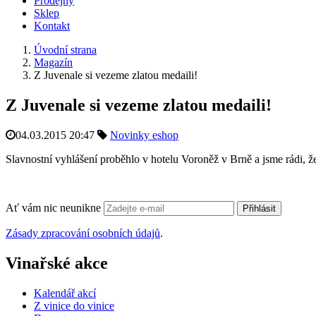
Prodejny
Sklep
Kontakt
Úvodní strana
Magazín
Z Juvenale si vezeme zlatou medaili!
Z Juvenale si vezeme zlatou medaili!
04.03.2015 20:47
Novinky eshop
Slavnostní vyhlášení proběhlo v hotelu Voroněž v Brně a jsme rádi, ž
Ať vám nic neunikne
Přihlásit
Zásady zpracování osobních údajů
.
Vinařské akce
Kalendář akcí
Z vinice do vinice