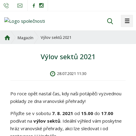
☰
V
y
h
Ú
Výlov sektů 2021
Magazín
l
v
o
e
Výlov sektů 2021
d
d
n
a
í
t
28.07.2021 11:30
s
t
r
Po roce opět nastal čas, kdy naši potápěči vyzvednou
a
poklady ze dna vranovské přehrady!
n
a
Přijďte se v sobotu
7. 8. 2021
od
15.00
do
17.00
podívat na
výlov sektů
.
Ideální výhled vám poskytne
hráz vranovské přehrady, akci lze sledovat i od