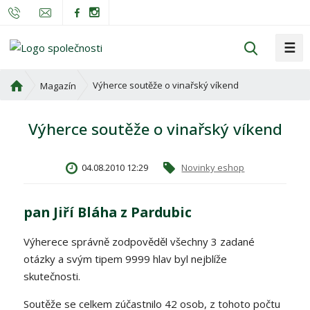
☰
V
y
h
Ú
Výherce soutěže o vinařský víkend
Magazín
l
v
o
e
Výherce soutěže o vinařský víkend
d
d
n
a
í
t
04.08.2010 12:29
Novinky eshop
s
t
r
pan Jiří Bláha z Pardubic
a
n
Výherece správně zodpověděl všechny 3 zadané
a
otázky a svým tipem 9999 hlav byl nejblíže
skutečnosti.
Soutěže se celkem zúčastnilo 42 osob, z tohoto počtu