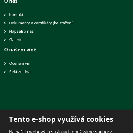
O nás
Kontakt
Dokumenty a certifikáty (ke stažení)
Napsali o nás
Galerie
O našem víně
Ocenění vín
Sekt ze dna
Tento e-shop využívá cookies
© 2026, Vinné sklepy Lechovice, spol. s r.o.
Na našich webových stránkách používáme soubory
Prohlášení o přístupnosti
|
Mapa stránek
|
Zásady zpracování