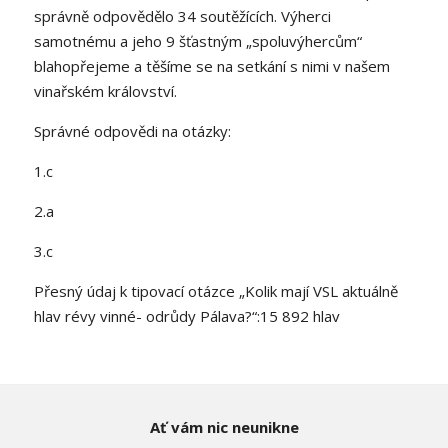
správně odpovědělo 34 soutěžících. Výherci
samotnému a jeho 9 šťastným „spoluvýhercům“
blahopřejeme a těšíme se na setkání s nimi v našem
vinařském království.
Správné odpovědi na otázky:
1.c
2.a
3.c
Přesný údaj k tipovací otázce „Kolik mají VSL aktuálně
hlav révy vinné- odrůdy Pálava?“:15 892 hlav
Ať vám nic neunikne