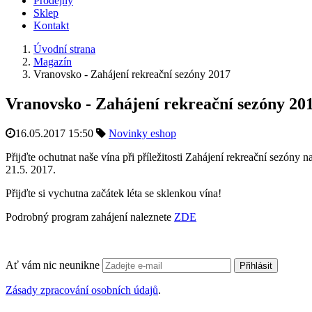
Prodejny
Sklep
Kontakt
Úvodní strana
Magazín
Vranovsko - Zahájení rekreační sezóny 2017
Vranovsko - Zahájení rekreační sezóny 20
16.05.2017 15:50
Novinky eshop
Přijďte ochutnat naše vína při příležitosti Zahájení rekreační sezón
21.5. 2017.
Přijďte si vychutna začátek léta se sklenkou vína!
Podrobný program zahájení naleznete
ZDE
Ať vám nic neunikne
Přihlásit
Zásady zpracování osobních údajů
.