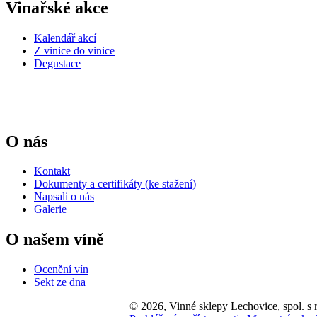
Vinařské akce
Kalendář akcí
Z vinice do vinice
Degustace
O nás
Kontakt
Dokumenty a certifikáty (ke stažení)
Napsali o nás
Galerie
O našem víně
Ocenění vín
Sekt ze dna
© 2026, Vinné sklepy Lechovice, spol. s r