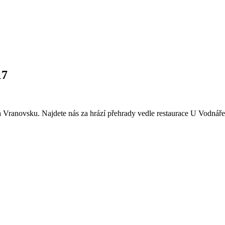
17
y na Vranovsku. Najdete nás za hrází přehrady vedle restaurace U Vodná