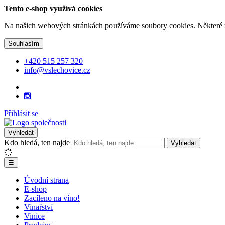
Tento e-shop využívá cookies
Na našich webových stránkách používáme soubory cookies. Některé z n
Souhlasím
+420 515 257 320
info@vslechovice.cz
Přihlásit se
Vyhledat
Kdo hledá, ten najde
Vyhledat
☰
Úvodní strana
E-shop
Zacíleno na víno!
Vinařství
Vinice