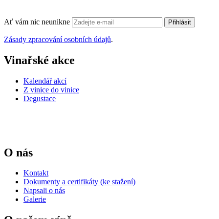
Ať vám nic neunikne
Přihlásit
Zásady zpracování osobních údajů
.
Vinařské akce
Kalendář akcí
Z vinice do vinice
Degustace
O nás
Kontakt
Dokumenty a certifikáty (ke stažení)
Napsali o nás
Galerie