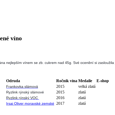
ené víno
a nejlepším vínem se zb. cukrem nad 45g. Své ocenění si zasloužila j
Odruda
Ročník vína
Medaile
E-shop
2015
velká zlatá
Frankovka slámová
2015
zlatá
Ryzlink rýnský slámové
2016
zlatá
Ryzlink rýnský VOC
2017
zlatá
Irsai Oliver moravské zemské