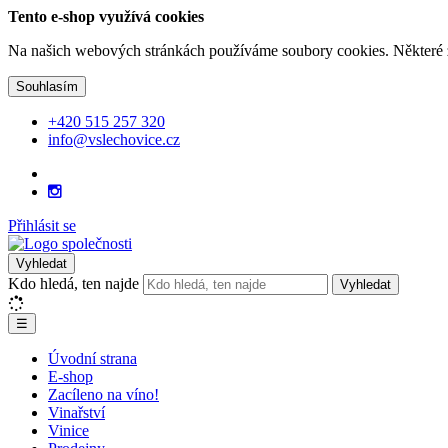
Tento e-shop využívá cookies
Na našich webových stránkách používáme soubory cookies. Některé z n
Souhlasím
+420 515 257 320
info@vslechovice.cz
Přihlásit se
Vyhledat
Kdo hledá, ten najde
Vyhledat
☰
Úvodní strana
E-shop
Zacíleno na víno!
Vinařství
Vinice