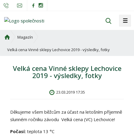
☰
V
y
h
Ú
Magazín
l
v
o
Velká cena Vinné sklepy Lechovice 2019 - výsledky, fotky
e
d
d
n
a
Velká cena Vinné sklepy Lechovice
í
t
2019 - výsledky, fotky
s
t
r
23.03.2019 17:35
a
n
a
Děkujeme všem běžcům za účast na letošním příjemně
slunném ročníku závodu Velká cena (VC) Lechovice!
Počasí:
teplota 13 °C