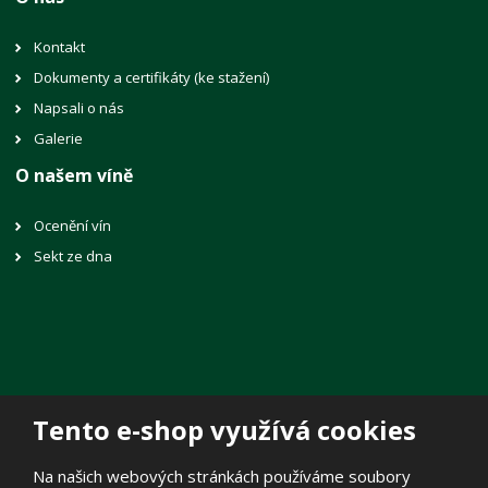
Kontakt
Dokumenty a certifikáty (ke stažení)
Napsali o nás
Galerie
O našem víně
Ocenění vín
Sekt ze dna
Tento e-shop využívá cookies
© 2026, Vinné sklepy Lechovice, spol. s r.o.
Na našich webových stránkách používáme soubory
Prohlášení o přístupnosti
|
Mapa stránek
|
Zásady zpracování