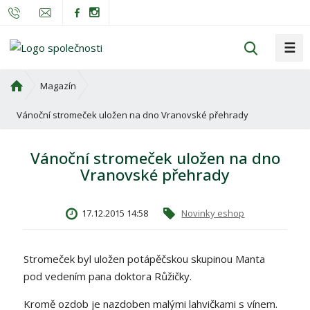
☰
V
y
h
Ú
Magazín
l
v
o
Vánoční stromeček uložen na dno Vranovské přehrady
e
d
d
n
a
Vánoční stromeček uložen na dno
í
t
Vranovské přehrady
s
t
r
17.12.2015 14:58
Novinky eshop
a
n
a
Stromeček byl uložen potápěčskou skupinou Manta
pod vedením pana doktora Růžičky.
Kromě ozdob je nazdoben malými lahvičkami s vínem.