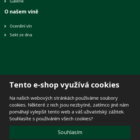
Galerie
O našem víně
Ocenění vín
Sekt ze dna
Tento e-shop využívá cookies
© 2026, Vinné sklepy Lechovice, spol. s r.o.
Na našich webových stránkách používáme soubory
Prohlášení o přístupnosti
|
Mapa stránek
|
Zásady zpracování
cookies. Některé z nich jsou nezbytné, zatímco jiné nám
osobních údajů
|
Politika cookies
pomáhají vylepšit tento web a váš uživatelský zážitek.
E
Souhlasíte s používáním všech cookies?
B
VYROBILA
R
Á
N
VISA
MasterCard
Maestro
Souhlasím
A
.