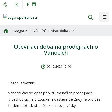
☰
V
y
h
Ú
Vánoční otevírací doba 2021
Magazín
l
v
o
e
Otevírací doba na prodejnách o
d
d
Vánocích
n
a
í
t
s
07.12.2021 15:40
t
r
a
Vážení zákazníci,
n
a
vánoční čas se opět přiblížil. Na našich prodejnách
v Lechovicích a v Louckém klášteře ve Znojmě pro vás
budeme před, stejně jako i mezi svátky.