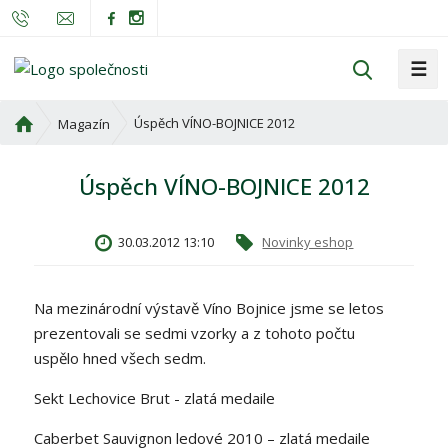
☰
V
y
h
Ú
Úspěch VÍNO-BOJNICE 2012
Magazín
l
v
o
e
Úspěch VÍNO-BOJNICE 2012
d
d
n
a
í
t
30.03.2012 13:10
Novinky eshop
s
t
r
Na mezinárodní výstavě Víno Bojnice jsme se letos
a
prezentovali se sedmi vzorky a z tohoto počtu
n
uspělo hned všech sedm.
a
Sekt Lechovice Brut - zlatá medaile
Caberbet Sauvignon ledové 2010 – zlatá medaile