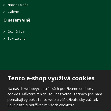
Napsali o nás
Galerie
O našem víně
Ocenění vín
Sekt ze dna
Tento e-shop využívá cookies
© 2026, Vinné sklepy Lechovice, spol. s r.o.
Na našich webových stránkách používáme soubory
Prohlášení o přístupnosti
|
Mapa stránek
|
Zásady zpracování
cookies. Některé z nich jsou nezbytné, zatímco jiné nám
osobních údajů
|
Politika cookies
pomáhají vylepšit tento web a váš uživatelský zážitek.
E
Souhlasíte s používáním všech cookies?
B
VYROBILA
R
Á