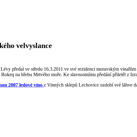
ského velvyslance
kov Lévy předal ve středu 16.3.2011 ve své rezidenci moravským vinař
Bokeq na břehu Mrtvého moře. Ke slavnostnímu předání přiletěl z Izra
non 2007 ledové víno
z Vinných sklepů Lechovice ozdobí své láhve d