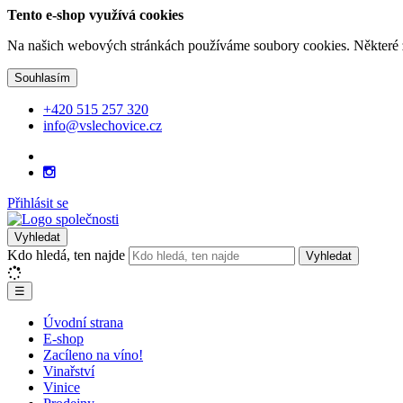
Tento e-shop využívá cookies
Na našich webových stránkách používáme soubory cookies. Některé z n
Souhlasím
+420 515 257 320
info@vslechovice.cz
Přihlásit se
Vyhledat
Kdo hledá, ten najde
Vyhledat
☰
Úvodní strana
E-shop
Zacíleno na víno!
Vinařství
Vinice