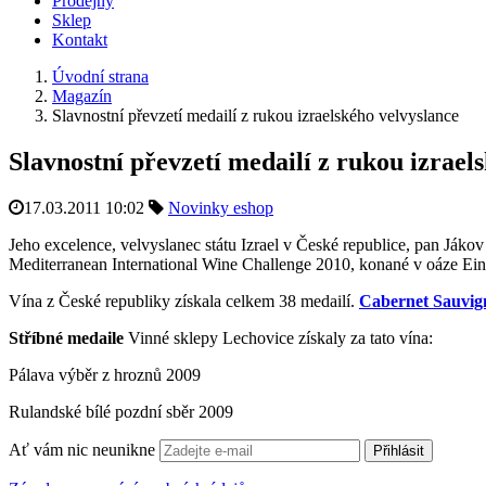
Prodejny
Sklep
Kontakt
Úvodní strana
Magazín
Slavnostní převzetí medailí z rukou izraelského velvyslance
Slavnostní převzetí medailí z rukou izrael
17.03.2011 10:02
Novinky eshop
Jeho excelence, velvyslanec státu Izrael v České republice, pan Já
Mediterranean International Wine Challenge 2010, konané v oáze Ein 
Vína z České republiky získala celkem 38 medailí.
Cabernet Sauvig
Stříbné medaile
Vinné sklepy Lechovice získaly za tato vína:
Pálava výběr z hroznů 2009
Rulandské bílé pozdní sběr 2009
Ať vám nic neunikne
Přihlásit