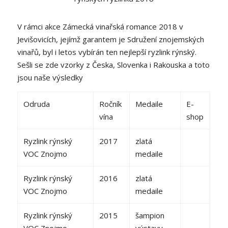
V rámci akce Zámecká vinařská romance 2018 v
Jevišovicích, jejímž garantem je Sdružení znojemských
vinařů, byl i letos vybírán ten nejlepší ryzlink rýnský.
Sešli se zde vzorky z Česka, Slovenka i Rakouska a toto
jsou naše výsledky
Odruda
Ročník
Medaile
E-
vína
shop
Ryzlink rýnský
2017
zlatá
VOC Znojmo
medaile
Ryzlink rýnský
2016
zlatá
VOC Znojmo
medaile
Ryzlink rýnský
2015
šampion