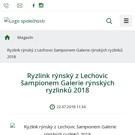
☰
V
y
h
Ú
Magazín
l
v
o
Ryzlink rýnský z Lechovic šampionem Galerie rýnských ryzlinků
e
d
2018
d
n
a
í
t
Ryzlink rýnský z Lechovic
s
šampionem Galerie rýnských
t
ryzlinků 2018
r
a
n
22.07.2018 11:34
a