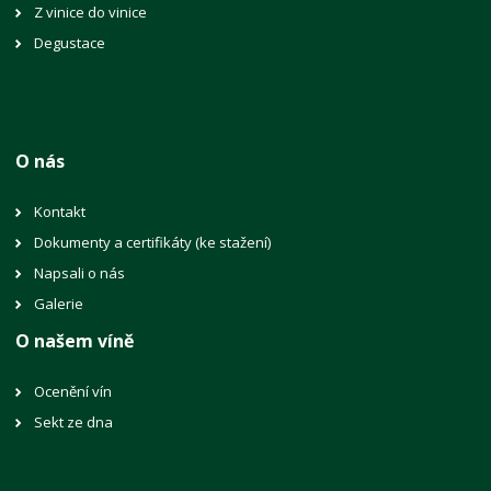
Z vinice do vinice
Degustace
O nás
Kontakt
Dokumenty a certifikáty (ke stažení)
Napsali o nás
Galerie
O našem víně
Ocenění vín
Sekt ze dna