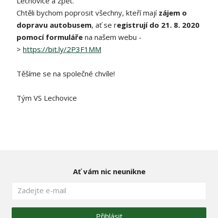
Lechovice a zpět.
Chtěli bychom poprosit všechny, kteří mají
zájem o
dopravu autobusem
, ať se r
egistrují do 21. 8. 2020
pomocí formuláře
na našem webu -
>
https://bit.ly/2P3F1MM
Těšíme se na společné chvíle!
Tým VS Lechovice
Ať vám nic neunikne
Přihlásit