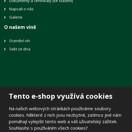
Dokumenty a certifikáty (ke stažení)
Napsali o nás
Galerie
O našem víně
Ocenění vín
Sekt ze dna
Tento e-shop využívá cookies
© 2026, Vinné sklepy Lechovice, spol. s r.o.
Na našich webových stránkách používáme soubory
Prohlášení o přístupnosti
|
Mapa stránek
|
Zásady zpracování
cookies. Některé z nich jsou nezbytné, zatímco jiné nám
osobních údajů
|
Politika cookies
pomáhají vylepšit tento web a váš uživatelský zážitek.
E
Souhlasíte s používáním všech cookies?
B
VYROBILA
R