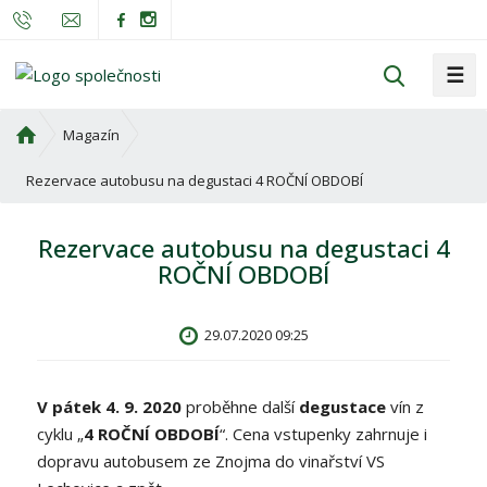
☰
V
y
h
Ú
Magazín
l
v
o
Rezervace autobusu na degustaci 4 ROČNÍ OBDOBÍ
e
d
d
n
a
Rezervace autobusu na degustaci 4
í
t
ROČNÍ OBDOBÍ
s
t
r
29.07.2020 09:25
a
n
a
V pátek 4. 9. 2020
proběhne další
degustace
vín z
cyklu „
4 ROČNÍ OBDOBÍ
“. Cena vstupenky zahrnuje i
dopravu autobusem ze Znojma do vinařství VS