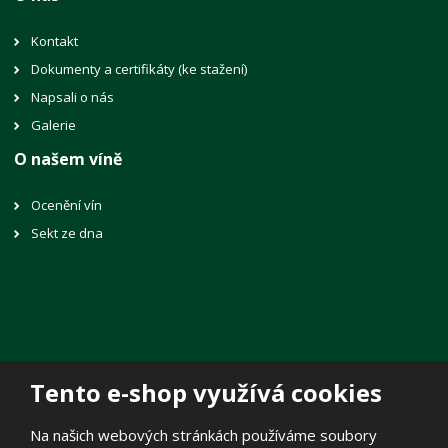
Kontakt
Dokumenty a certifikáty (ke stažení)
Napsali o nás
Galerie
O našem víně
Ocenění vín
Sekt ze dna
Tento e-shop využívá cookies
© 2026, Vinné sklepy Lechovice, spol. s r.o.
Na našich webových stránkách používáme soubory
Prohlášení o přístupnosti
|
Mapa stránek
|
Zásady zpracování