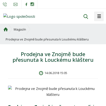
☰
V
y
h
Ú
Magazín
l
v
o
Prodejna ve Znojmě bude přesunuta k Louckému klášteru
e
d
d
n
a
Prodejna ve Znojmě bude
í
t
přesunuta k Louckému klášteru
s
t
r
14.06.2018 15:05
a
n
a