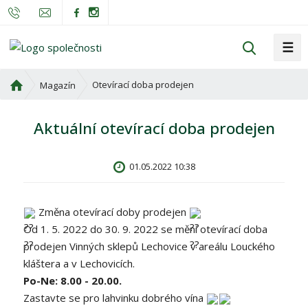
☰
V
y
h
Ú
Otevírací doba prodejen
Magazín
l
v
o
e
Aktuální otevírací doba prodejen
d
d
n
a
í
t
01.05.2022 10:38
s
t
r
Změna otevírací doby prodejen
a
Od 1. 5. 2022 do 30. 9. 2022 se mění otevírací doba
n
prodejen Vinných sklepů Lechovice v areálu Louckého
a
kláštera a v Lechovicích.
Po-Ne: 8.00 - 20.00.
Zastavte se pro lahvinku dobrého vína