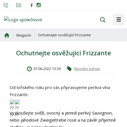
☰
V
y
h
Ú
Ochutnejte osvěžující Frizzante
Magazín
l
v
o
e
Ochutnejte osvěžující Frizzante
d
d
n
a
í
t
07.06.2022 13:39
Novinky eshop
s
t
r
Od loňského roku pro vás připravujeme perlivá vína
a
Frizzante
n
a
Vyzkoušejte svěží, ovocný a jemně perlivý Sauvignon,
nebo jahodové Zweigeltrebe rosé a na závěr příjemně