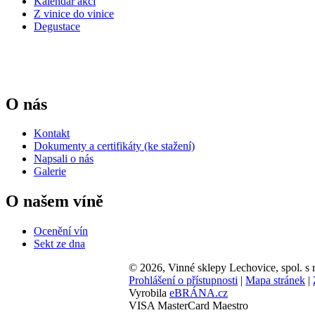
Kalendář akcí
Z vinice do vinice
Degustace
O nás
Kontakt
Dokumenty a certifikáty (ke stažení)
Napsali o nás
Galerie
O našem víně
Ocenění vín
Sekt ze dna
© 2026, Vinné sklepy Lechovice, spol. s r
Prohlášení o přístupnosti
|
Mapa stránek
|
Vyrobila
eBRÁNA.cz
VISA
MasterCard
Maestro