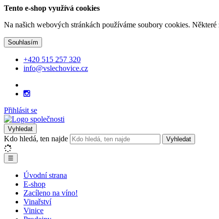
Tento e-shop využívá cookies
Na našich webových stránkách používáme soubory cookies. Některé z n
Souhlasím
+420 515 257 320
info@vslechovice.cz
Přihlásit se
Vyhledat
Kdo hledá, ten najde
Vyhledat
☰
Úvodní strana
E-shop
Zacíleno na víno!
Vinařství
Vinice