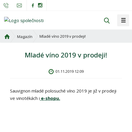
☰
V
y
h
Ú
Mladé víno 2019 v prodeji!
Magazín
l
v
o
e
Mladé víno 2019 v prodeji!
d
d
n
a
í
t
01.11.2019 12:09
s
t
r
Sauvignon mladé polosuché víno 2019 je již v prodeji
a
ve vinotékách i
e-shopu.
n
a