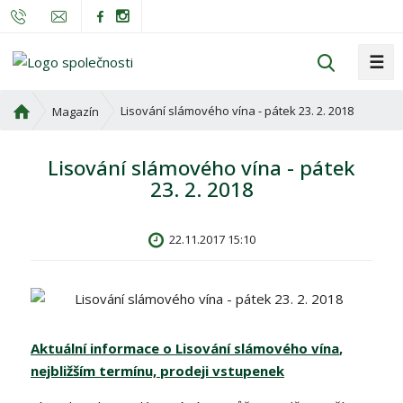
☰
V
y
h
Ú
Lisování slámového vína - pátek 23. 2. 2018
Magazín
l
v
o
e
Lisování slámového vína - pátek
d
d
23. 2. 2018
n
a
í
t
s
22.11.2017 15:10
t
r
a
n
a
Aktuální informace o Lisování slámového vína
,
nejbližším termínu, prodeji vstupenek