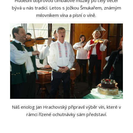
Hudební doprovod cimbálové muziky po celý večer
bývá u nás tradicí. Letos s Jožkou Šmukařem, známým
milovníkem vína a písní o víně.
Náš enolog Jan Hrachovský připravil výběr vín, které v
rámci řízené ochutnávky sám představí.