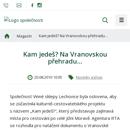
☰
V
y
h
Ú
Kam jedeš? Na Vranovskou přehradu…
Magazín
l
v
o
e
Kam jedeš? Na Vranovskou
d
d
přehradu…
n
a
í
t
s
20.08.2010 10:05
Novinky eshop
t
r
a
Společnost Vinné sklepy Lechovice byla oslovena, aby
n
se zúčastnila kulturně-cestovatelského projektu
a
s názvem „Kam jedeš?“, který představuje zajímavá
místa pro cestování po celé Jižní Moravě. Agentura RTA
se rozhodla pro natáčení dokumentu o Vranovské