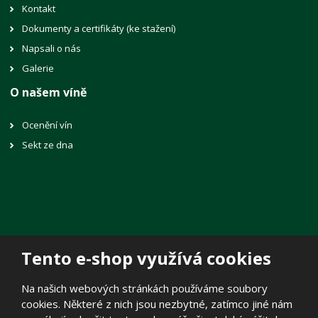
Kontakt
Dokumenty a certifikáty (ke stažení)
Napsali o nás
Galerie
O našem víně
Ocenění vín
Sekt ze dna
Tento e-shop využívá cookies
© 2026, Vinné sklepy Lechovice, spol. s r.o.
Na našich webových stránkách používáme soubory
Prohlášení o přístupnosti
|
Mapa stránek
|
Zásady zpracování
cookies. Některé z nich jsou nezbytné, zatímco jiné nám
osobních údajů
|
Politika cookies