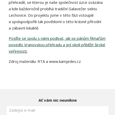
přehradě, se kterou je naše společnost úzce svázána
a kde každoročně probíhá tradiční Galavečer sektu
Lechovice. Do projektu jsme v této fázi vstoupili
a spolupodpořili tak povědomí o této krásné přírodní
a zábavní lokalitě.
Pojďte se spolu s námi podívat, jak se pánům filmařům
povedlo Vranovskou přehradu a její okolí přiblížit široké
veřejnosti.
Zdroj materiálu: RTA a www.kamjedes.cz
Ať vám nic neunikne