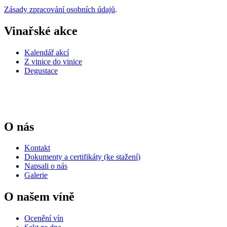
Zásady zpracování osobních údajů
.
Vinařské akce
Kalendář akcí
Z vinice do vinice
Degustace
O nás
Kontakt
Dokumenty a certifikáty (ke stažení)
Napsali o nás
Galerie
O našem víně
Ocenění vín