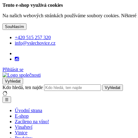
Tento e-shop využívá cookies
Na našich webových stránkách používáme soubory cookies. Některé z n
Souhlasím
+420 515 257 320
info@vslechovice.cz
Přihlásit se
Vyhledat
Kdo hledá, ten najde
Vyhledat
☰
Úvodní strana
E-shop
Zacíleno na víno!
Vinařství
Vinice