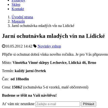
Prodejny
Sklep
Kontakt
Úvodní strana
Magazín
Jarní ochutnávka mladých vín na Lidické
Jarní ochutnávka mladých vín na Lidické
10.05.2012 14:42
Novinky eshop
Přijďte si ochutnat dobrá vínka nového ročníku. Je pro Vás připraven
Místo:
Vinotéka Vinné sklepy Lechovice, Lidická 46, Brno
Termín:
každý jarní čtvrtek
Čas:
od 18hodin
Cena:
150Kč
(ochutnávka 5-ti vzorků, malé občerstvení)
Budeme se těšit na Vaši návštěvu!
Ať vám nic neunikne
Přihlásit