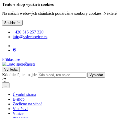
Tento e-shop využívá cookies
Na našich webových stránkách používáme soubory cookies. Některé z n
Souhlasím
+420 515 257 320
info@vslechovice.cz
Přihlásit se
Vyhledat
Kdo hledá, ten najde
Vyhledat
☰
Úvodní strana
E-shop
Zacíleno na víno!
Vinařství
Vinice