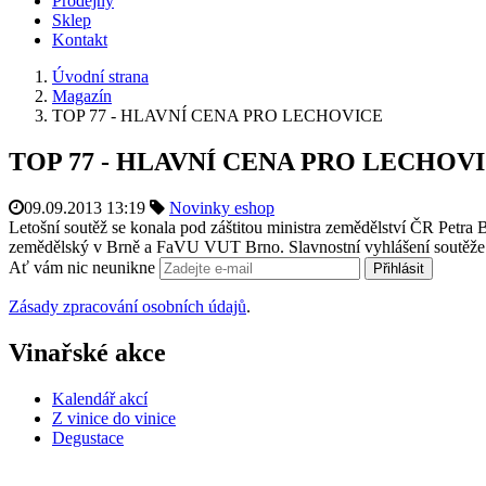
Prodejny
Sklep
Kontakt
Úvodní strana
Magazín
TOP 77 - HLAVNÍ CENA PRO LECHOVICE
TOP 77 - HLAVNÍ CENA PRO LECHOV
09.09.2013 13:19
Novinky eshop
Letošní soutěž se konala pod záštitou ministra zemědělství ČR Petr
zemědělský v Brně a FaVU VUT Brno. S
lavnostní vyhlášení soutěž
Ať vám nic neunikne
Přihlásit
Zásady zpracování osobních údajů
.
Vinařské akce
Kalendář akcí
Z vinice do vinice
Degustace