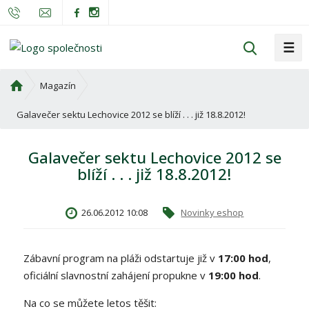
☰
V
y
h
Ú
Magazín
l
v
o
Galavečer sektu Lechovice 2012 se blíží . . . již 18.8.2012!
e
d
d
n
a
Galavečer sektu Lechovice 2012 se
í
t
blíží . . . již 18.8.2012!
s
t
r
26.06.2012 10:08
Novinky eshop
a
n
a
Zábavní program na pláži odstartuje již v
17:00 hod
,
oficiální slavnostní zahájení propukne v
19:00 hod
.
Na co se můžete letos těšit: