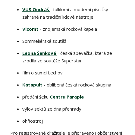
VUS Ondráš
- folklorní a moderní písničky
zahrané na tradiční lidové nástroje
Vicomt
- znojemská rocková kapela
Sommeliérská soutěž
Leona Šenková
- česká zpevačka, která ze
zrodila ze soutěže Superstar
film o sumci Lechovi
Katapult
- oblíbená česká rocková skupina
předání šeku
Centru Paraple
výlov sektů ze dna přehrady
ohňostroj
Pro registrované dražitele je připraveno i občerstvení